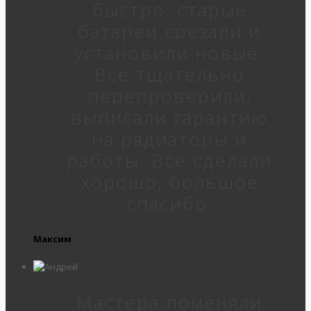
быстро, старые
батареи срезали и
установили новые.
Все тщательно
перепроверили,
выписали гарантию
на радиаторы и
работы. Все сделали
хорошо, большое
спасибо.
Максим
Мастера поменяли