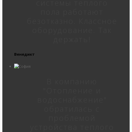
системы теплого
пола работают
безотказно. Классное
оборудование. Так
держать!
Венедикт
В компанию
"Отопление и
водоснабжение"
обратилась с
проблемой
устройства теплого