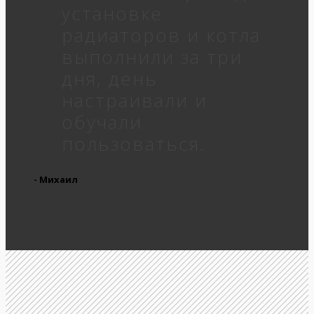
установке
радиаторов и котла
выполнили за три
дня, день
настраивали и
обучали
пользоваться.
- Михаил