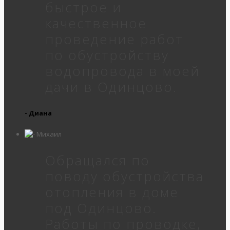
быстрое и
качественное
проведение работ
по обустройству
водопровода в моей
дачи в Одинцово.
- Диана
Обращался по
поводу обустройства
отопления в доме
под Одинцово.
Работы по проводке,