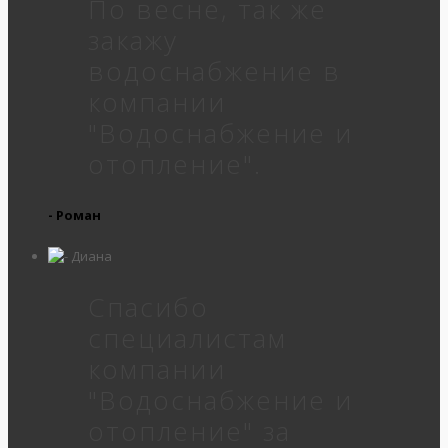
По весне, так же
закажу
водоснабжение в
компании
"Водоснабжение и
отопление".
- Роман
Спасибо
специалистам
компании
"Водоснабжение и
отопление" за