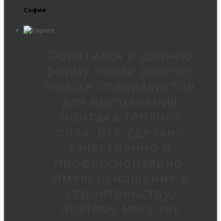
София
Обратился в данную
фирму после долгого
поиска специалистов
для выполнения
монтажа теплого
пола. Все сделано
качественно и
профессионально.
Имею отношение к
строительству,
поэтому могу так