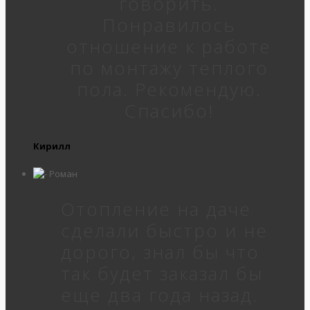
говорить.
Понравилось
отношение к работе
по монтажу теплого
пола. Рекомендую.
Спасибо!
Кирилл
Отопление на даче
сделали быстро и не
дорого, знал бы что
так будет заказал бы
еще два года назад.