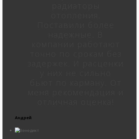
радиаторы
отопления.
Поставили более
надежные. В
компании работают
точно по срокам без
задержек. И расценки
у них не сильно
бьют по карману. От
меня рекомендация и
отличная оценка!
Андрей