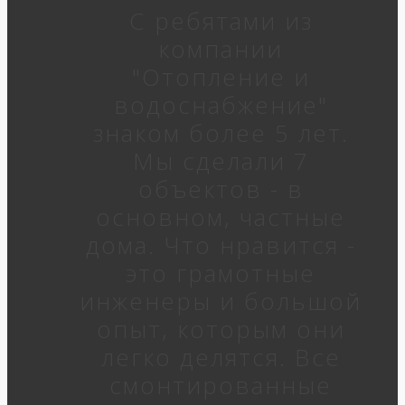
С ребятами из
компании
"Отопление и
водоснабжение"
знаком более 5 лет.
Мы сделали 7
объектов - в
основном, частные
дома. Что нравится -
это грамотные
инженеры и большой
опыт, которым они
легко делятся. Все
смонтированные