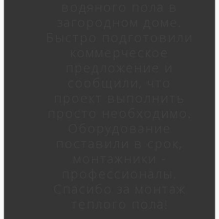
водяного пола в
загородном доме.
Быстро подготовили
коммерческое
предложение и
сообщили, что
проект выполнить
просто необходимо.
Оборудование
поставили в срок,
монтажники -
профессионалы.
Спасибо за монтаж
теплого пола!